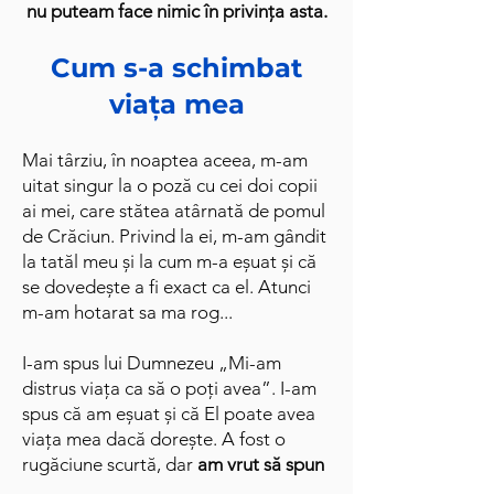
nu puteam face nimic în privința asta.
Cum s-a schimbat
viața mea
Mai târziu, în noaptea aceea, m-am
uitat singur la o poză cu cei doi copii
ai mei, care stătea atârnată de pomul
de Crăciun. Privind la ei, m-am gândit
la tatăl meu și la cum m-a eșuat și că
se dovedește a fi exact ca el. Atunci
m-am hotarat sa ma rog...
I-am spus lui Dumnezeu „Mi-am
distrus viața ca să o poți avea”. I-am
spus că am eșuat și că El poate avea
viața mea dacă dorește. A fost o
rugăciune scurtă, dar
am vrut să spun
.