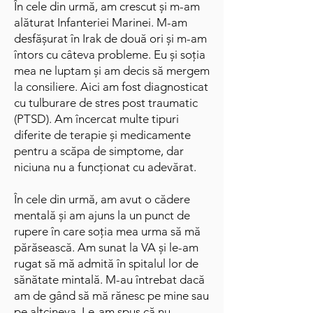
În cele din urmă, am crescut și m-am
alăturat Infanteriei Marinei. M-am
desfășurat în Irak de două ori și m-am
întors cu câteva probleme. Eu și soția
mea ne luptam și am decis să mergem
la consiliere. Aici am fost diagnosticat
cu tulburare de stres post traumatic
(PTSD). Am încercat multe tipuri
diferite de terapie și medicamente
pentru a scăpa de simptome, dar
niciuna nu a funcționat cu adevărat.
În cele din urmă, am avut o cădere
mentală și am ajuns la un punct de
rupere în care soția mea urma să mă
părăsească. Am sunat la VA și le-am
rugat să mă admită în spitalul lor de
sănătate mintală. M-au întrebat dacă
am de gând să mă rănesc pe mine sau
pe altcineva. Le-am spus că nu,