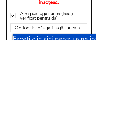
însoțesc.
Am spus rugăciunea (lasați
verificat pentru da)
Faceți clic aici pentru a ne informa
Rugăciune pentru
frică, anxietate etc.