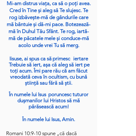
Mi-am distrus viața, ca să o poți avea.
Cred în Tine și aleg să Te slujesc. Te
rog izbăvește-mă de gândurile care
mă bântuie și dă-mi pace. Botezează-
mă în Duhul Tău Sfânt. Te rog, iartă-
mă de păcatele mele și conduce-mă
acolo unde vrei Tu să merg.
Iisuse, ai spus ca să
primesc
iertare
Trebuie să iert, așa că aleg să iert pe
toți acum. Îmi pare rău că am făcut
vreodată ceva în ocultism, cu bună
știință sau fără să știi.
În numele lui Isus
poruncesc tuturor
dușmanilor lui Hristos să mă
părăsească acum!
În numele lui Isus, Amin.
Romani 10:9-10 spune „că dacă