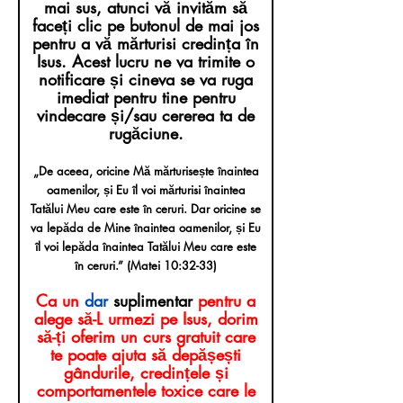
mai sus, atunci vă invităm să
faceți clic pe butonul de mai jos
pentru a vă mărturisi credința în
Isus. Acest lucru ne va trimite o
notificare și cineva se va ruga
imediat pentru tine pentru
vindecare și/sau cererea ta de
rugăciune.
„De aceea, oricine Mă mărturisește înaintea
oamenilor, și Eu îl voi mărturisi înaintea
Tatălui Meu care este în ceruri. Dar oricine se
va lepăda de Mine înaintea oamenilor, și Eu
îl voi lepăda înaintea Tatălui Meu care este
în ceruri.” (Matei 10:32-33)
Ca un
dar
suplimentar
pentru a
alege să-L urmezi pe Isus, dorim
să-ți oferim un curs gratuit care
te poate ajuta să depășești
gândurile, credințele și
comportamentele toxice care le