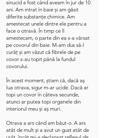
sinucid a fost când aveam în jur de 10
ani. Am intrat în baie și am găsit
diferite substanțe chimice. Am
amestecat unele dintre ele pentru a
face o otravă. În timp ce îl
amestecam, o parte din ea s-a vărsat
pe covorul din baie. M-am dus să-l
curăț și am văzut că fibrele de pe
covor s-au topit până la fundul
covorului.
În acest moment, știam că, dacă aș
lua otrava, sigur m-ar ucide. Dacă ar
topi un covor în câteva secunde,
atunci ar putea topi organele din
interiorul meu și aș muri.
Otrava a ars când am băut-o. A ars
atât de mult și a avut un gust atât de
urât, încât mi-a declanșat reflexul de