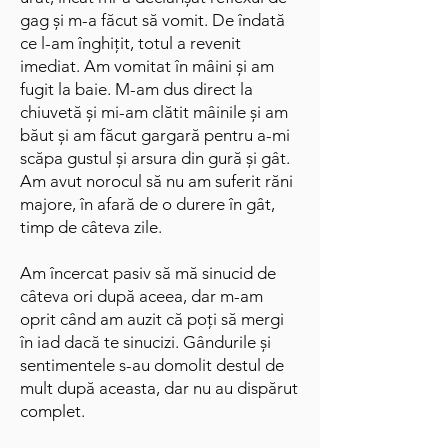
gag și m-a făcut să vomit. De îndată
ce l-am înghițit, totul a revenit
imediat. Am vomitat în mâini și am
fugit la baie. M-am dus direct la
chiuvetă și mi-am clătit mâinile și am
băut și am făcut gargară pentru a-mi
scăpa gustul și arsura din gură și gât.
Am avut norocul să nu am suferit răni
majore, în afară de o durere în gât,
timp de câteva zile.
Am încercat pasiv să mă sinucid de
câteva ori după aceea, dar m-am
oprit când am auzit că poți să mergi
în iad dacă te sinucizi. Gândurile și
sentimentele s-au domolit destul de
mult după aceasta, dar nu au dispărut
complet.