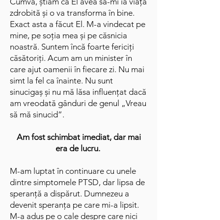
Cumva, știam că El avea să-mi ia viața
zdrobită și o va transforma în bine.
Exact asta a făcut El. M-a vindecat pe
mine, pe soția mea și pe căsnicia
noastră. Suntem încă foarte fericiți
căsătoriți. Acum am un minister în
care ajut oamenii în fiecare zi. Nu mai
simt la fel ca înainte. Nu sunt
sinucigaș și nu mă lăsa influențat dacă
am vreodată gânduri de genul „Vreau
să mă sinucid”.
Am fost schimbat imediat, dar mai
era de lucru.
M-am luptat în continuare cu unele
dintre simptomele PTSD, dar lipsa de
speranță a dispărut. Dumnezeu a
devenit speranța pe care mi-a lipsit.
M-a adus pe o cale despre care nici