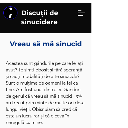
Discuții de
sinucidere
Vreau să mă sinucid
Acestea sunt gândurile pe care le-ați
avut? Te simți obosit și fără speranță
și cauți modalități de a te sinucide?
Sunt o mulțime de oameni la fel ca
tine. Am fost unul dintre ei. Gânduri
de genul că vreau să mă sinucid
mi-
au trecut prin minte de multe ori de-a
lungul vieții. Obișnuiam să cred că
este un lucru rar și că e ceva în
neregulă cu mine.